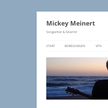
Zum
Inhalt
springen
Mickey Meinert
Songwriter & Gitarrist
START
BEWEGUNGEN
VITA
BEWEGUNGEN – LYRICS
FRANCAIS