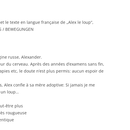
 et le texte en langue française de „Alex le loup“,
S / BEWEGUNGEN
gine russe, Alexander.
ur du cerveau. Après des années d’examens sans fin,
apies etc, le doute n’est plus permis: aucun espoir de
, Alex confie à sa mère adoptive: Si jamais je me
e un loup…
eut-être plus
très rougueuse
entique