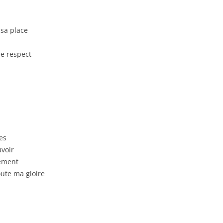
 sa place
le respect
es
uvoir
nément
oute ma gloire