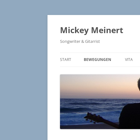
Zum
Inhalt
springen
Mickey Meinert
Songwriter & Gitarrist
START
BEWEGUNGEN
VITA
BEWEGUNGEN – LYRICS
FRANCAIS