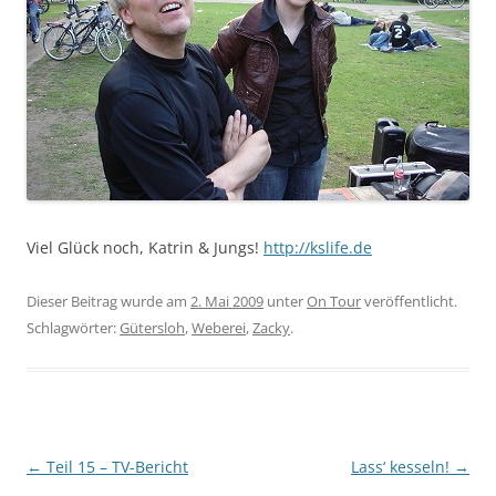
Viel Glück noch, Katrin & Jungs!
http://kslife.de
Dieser Beitrag wurde am
2. Mai 2009
unter
On Tour
veröffentlicht.
Schlagwörter:
Gütersloh
,
Weberei
,
Zacky
.
Beitragsnavigation
←
Teil 15 – TV-Bericht
Lass‘ kesseln!
→