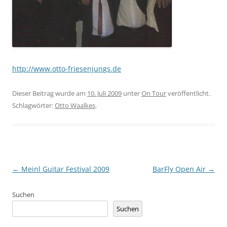
http://www.otto-friesenjungs.de
Dieser Beitrag wurde am
10. Juli 2009
unter
On Tour
veröffentlicht.
Schlagwörter:
Otto Waalkes
.
Beitragsnavigation
←
Meinl Guitar Festival 2009
BarFly Open Air
→
Suchen
Suchen