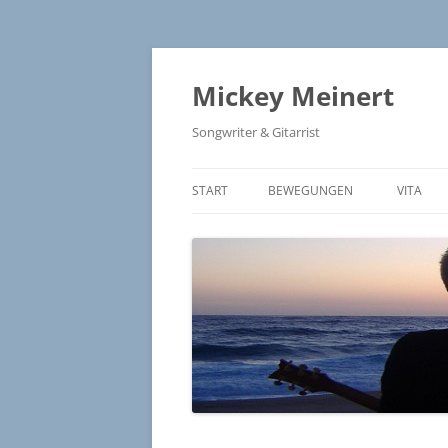
Zum
Inhalt
springen
Mickey Meinert
Songwriter & Gitarrist
START
BEWEGUNGEN
VITA
BEWEGUNGEN – LYRICS
FRANCAIS