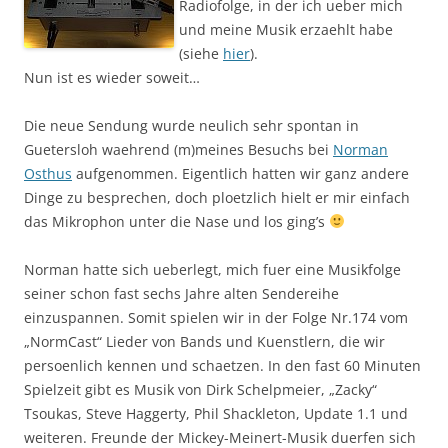
Radiofolge, in der ich ueber mich
und meine Musik erzaehlt habe
(siehe
hier
).
Nun ist es wieder soweit…
Die neue Sendung wurde neulich sehr spontan in
Guetersloh waehrend (m)meines Besuchs bei
Norman
Osthus
aufgenommen. Eigentlich hatten wir ganz andere
Dinge zu besprechen, doch ploetzlich hielt er mir einfach
das Mikrophon unter die Nase und los ging’s
Norman hatte sich ueberlegt, mich fuer eine Musikfolge
seiner schon fast sechs Jahre alten Sendereihe
einzuspannen. Somit spielen wir in der Folge Nr.174 vom
„NormCast“ Lieder von Bands und Kuenstlern, die wir
persoenlich kennen und schaetzen. In den fast 60 Minuten
Spielzeit gibt es Musik von Dirk Schelpmeier, „Zacky“
Tsoukas, Steve Haggerty, Phil Shackleton, Update 1.1 und
weiteren. Freunde der Mickey-Meinert-Musik duerfen sich