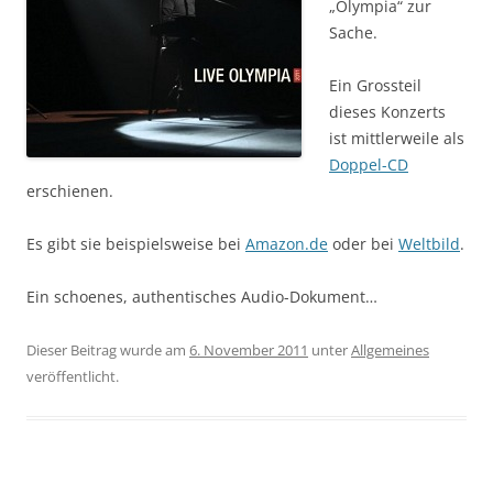
„Olympia“ zur
Sache.
Ein Grossteil
dieses Konzerts
ist mittlerweile als
Doppel-CD
erschienen.
Es gibt sie beispielsweise bei
Amazon.de
oder bei
Weltbild
.
Ein schoenes, authentisches Audio-Dokument…
Dieser Beitrag wurde am
6. November 2011
unter
Allgemeines
veröffentlicht.